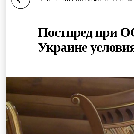
Постпред при О
Украине условия