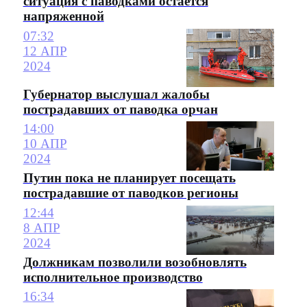
ситуация с паводками остается
напряженной
07:32
12 АПР
2024
Губернатор выслушал жалобы
пострадавших от паводка орчан
14:00
10 АПР
2024
Путин пока не планирует посещать
пострадавшие от паводков регионы
12:44
8 АПР
2024
Должникам позволили возобновлять
исполнительное производство
16:34