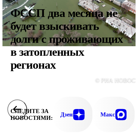
ФССП два месяца не
будет взыскивать
долги с проживающих
в затопленных
регионах
© РИА НОВОС
СЛЕДИТЕ ЗА
Дзен
Макс
НОВОСТЯМИ: