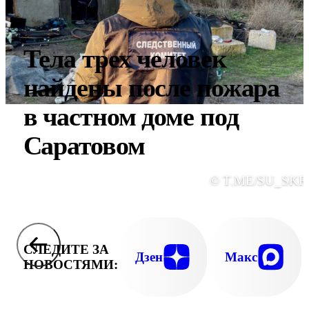
Тела трех человек
найдены после пожара
в частном доме под
Саратовом
© T.ME/SU_SKR
СЛЕДИТЕ ЗА
Дзен
Макс
НОВОСТЯМИ: