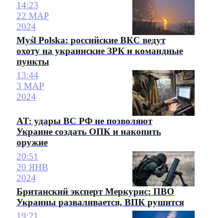
14:23
22 МАР
2024
Myśl Polska: российские ВКС ведут
охоту на украинские ЗРК и командные
пункты
13:44
3 МАР
2024
AT: удары ВС РФ не позволяют
Украине создать ОПК и накопить
оружие
20:51
20 ЯНВ
2024
Британский эксперт Меркурис: ПВО
Украины разваливается, ВПК рушится
19:21