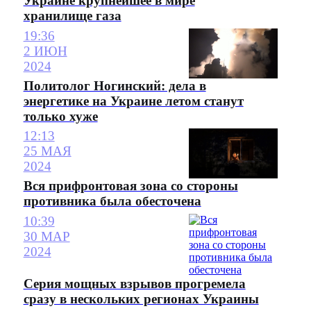
Украине крупнейшее в мире
хранилище газа
19:36
2 ИЮН
2024
Политолог Ногинский: дела в
энергетике на Украине летом станут
только хуже
12:13
25 МАЯ
2024
Вся прифронтовая зона со стороны
противника была обесточена
10:39
30 МАР
2024
Серия мощных взрывов прогремела
сразу в нескольких регионах Украины