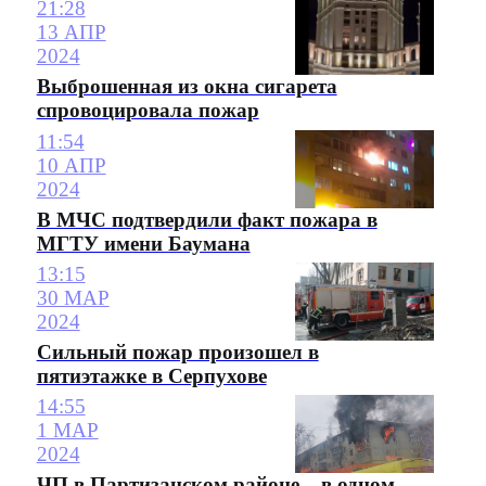
21:28
13 АПР
2024
Выброшенная из окна сигарета
спровоцировала пожар
11:54
10 АПР
2024
В МЧС подтвердили факт пожара в
МГТУ имени Баумана
13:15
30 МАР
2024
Сильный пожар произошел в
пятиэтажке в Серпухове
14:55
1 МАР
2024
ЧП в Партизанском районе – в одном