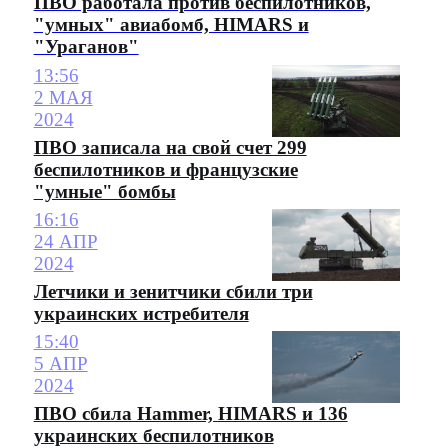
ПВО работала против беспилотников,
"умных" авиабомб, HIMARS и
"Ураганов"
13:56
2 МАЯ
2024
ПВО записала на свой счет 299
беспилотников и французские
"умные" бомбы
16:16
24 АПР
2024
Летчики и зенитчики сбили три
украинских истребителя
15:40
5 АПР
2024
ПВО сбила Hammer, HIMARS и 136
украинских беспилотников