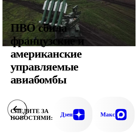
ПВО сбила
французские и
американские
управляемые
авиабомбы
СЛЕДИТЕ ЗА
Дзен
Макс
НОВОСТЯМИ: