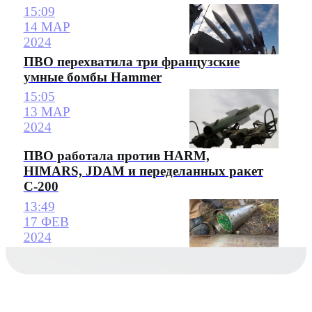
15:09
14 МАР
2024
ПВО перехватила три французские
умные бомбы Hammer
15:05
13 МАР
2024
ПВО работала против HARM,
HIMARS, JDAM и переделанных ракет
С-200
13:49
17 ФЕВ
2024