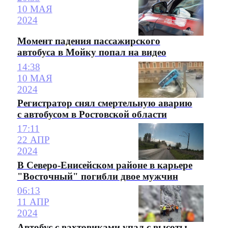
10 МАЯ
2024
Момент падения пассажирского
автобуса в Мойку попал на видео
14:38
10 МАЯ
2024
Регистратор снял смертельную аварию
с автобусом в Ростовской области
17:11
22 АПР
2024
В Северо-Енисейском районе в карьере
"Восточный" погибли двое мужчин
06:13
11 АПР
2024
Автобус с вахтовиками упал с высоты