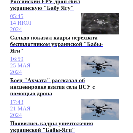
Российский FPV-дрон сбил
украинскую "Бабу Ягу"
05:45
14 ИЮЛ
2024
Сальдо показал кадры перехвата
беспилотником украинской "Бабы-
Яги"
16:59
25 МАЯ
2024
Боец "Ахмата" рассказал об
инсценировке взятия села ВСУ с
помощью дрона
17:43
21 МАЯ
2024
Появились кадры уничтожения
украинской "Бабы-Яги"