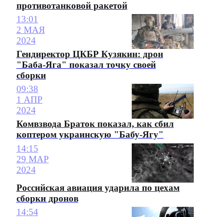
противотанковой ракетой
13:01
2 МАЯ
2024
Гендиректор ЦКБР Кузякин: дрон
"Баба-Яга" показал точку своей
сборки
09:38
1 АПР
2024
Комвзвода Браток показал, как сбил
коптером украинскую "Бабу-Ягу"
14:15
29 МАР
2024
Российская авиация ударила по цехам
сборки дронов
14:54