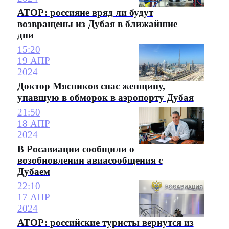
АТОР: россияне вряд ли будут
возвращены из Дубая в ближайшие
дни
15:20
19 АПР
2024
Доктор Мясников спас женщину,
упавшую в обморок в аэропорту Дубая
21:50
18 АПР
2024
В Росавиации сообщили о
возобновлении авиасообщения с
Дубаем
22:10
17 АПР
2024
АТОР: российские туристы вернутся из