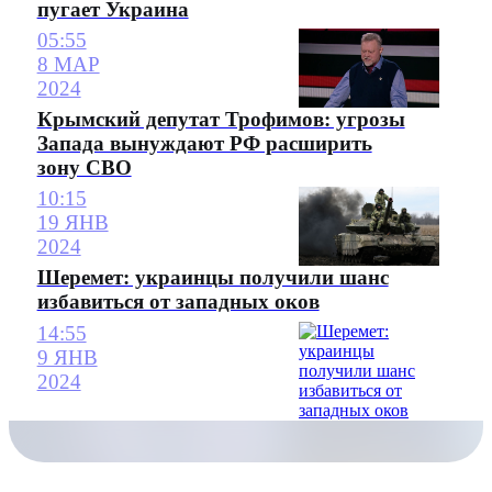
пугает Украина
05:55
8 МАР
2024
Крымский депутат Трофимов: угрозы
Запада вынуждают РФ расширить
зону СВО
10:15
19 ЯНВ
2024
Шеремет: украинцы получили шанс
избавиться от западных оков
14:55
9 ЯНВ
2024