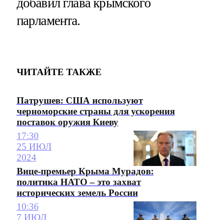
добавил глава крымского
парламента.
ЧИТАЙТЕ ТАКЖЕ
Патрушев: США используют
черноморские страны для ускорения
поставок оружия Киеву
17:30
25 ИЮЛ
2024
Вице-премьер Крыма Мурадов:
политика НАТО – это захват
исторических земель России
10:36
7 ИЮЛ