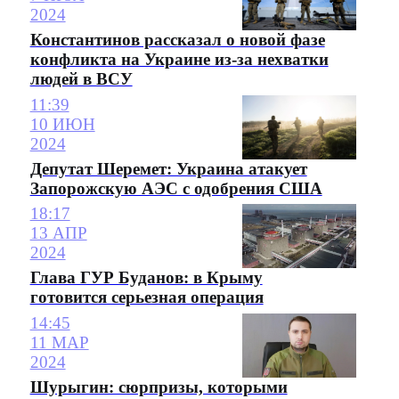
2024
Константинов рассказал о новой фазе
конфликта на Украине из-за нехватки
людей в ВСУ
11:39
10 ИЮН
2024
Депутат Шеремет: Украина атакует
Запорожскую АЭС с одобрения США
18:17
13 АПР
2024
Глава ГУР Буданов: в Крыму
готовится серьезная операция
14:45
11 МАР
2024
Шурыгин: сюрпризы, которыми