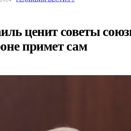
иль ценит советы союзн
оне примет сам