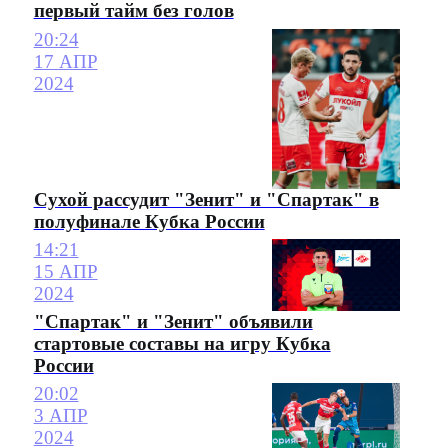
первый тайм без голов
20:24
17 АПР
2024
Сухой рассудит "Зенит" и "Спартак" в
полуфинале Кубка России
14:21
15 АПР
2024
"Спартак" и "Зенит" объявили
стартовые составы на игру Кубка
России
20:02
3 АПР
2024