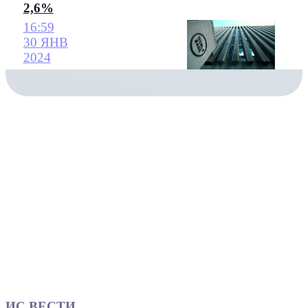
2,6%
16:59
30 ЯНВ
2024
ИС ВЕСТИ