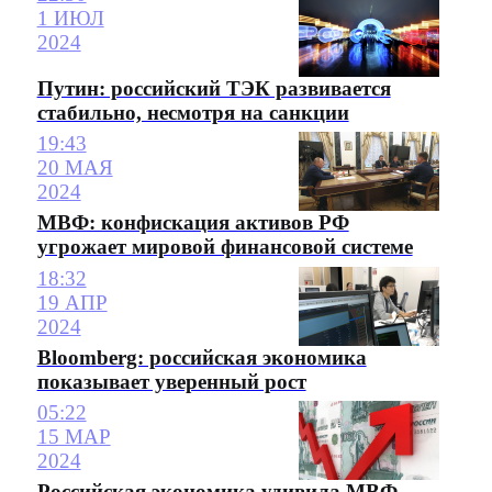
1 ИЮЛ
2024
Путин: российский ТЭК развивается
стабильно, несмотря на санкции
19:43
20 МАЯ
2024
МВФ: конфискация активов РФ
угрожает мировой финансовой системе
18:32
19 АПР
2024
Bloomberg: российская экономика
показывает уверенный рост
05:22
15 МАР
2024
Российская экономика удивила МВФ