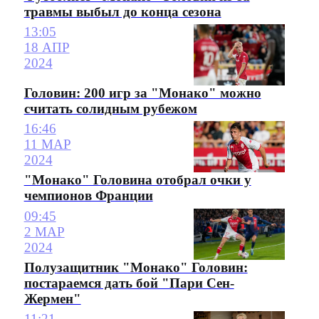
травмы выбыл до конца сезона
13:05
18 АПР
2024
Головин: 200 игр за "Монако" можно
считать солидным рубежом
16:46
11 МАР
2024
"Монако" Головина отобрал очки у
чемпионов Франции
09:45
2 МАР
2024
Полузащитник "Монако" Головин:
постараемся дать бой "Пари Сен-
Жермен"
11:21