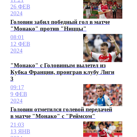
26 ФЕВ
2024
Головин забил победный гол в матче
"Монако" против "Ниццы"
08:01
12 ФЕВ
2024
"Монако" с Головиным вылетел из
Кубка Франции, проиграв клубу Лиги
3
09:17
9 ФЕВ
2024
Головин отметился голевой передачей
в матче "Монако" с "Реймсом"
21:03
13 ЯНВ