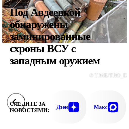
Под Авдеевкой
обнаружены
заминированные
схроны ВСУ с
западным оружием
© T.ME/TRO_D
СЛЕДИТЕ ЗА
Дзен
Макс
НОВОСТЯМИ: