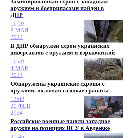
Заминированный схрон с западным
оружием и боеприпасами найден в
ДНР
11:59
8 МАЯ
2024
В ДНР обнаружен схрон украинских
диверсантов с оружием и взрывчаткой
11:49
4 МАР
2024
Обнаружены украинские схроны с
оружием, включая газовые гранаты
12:02
20 ФЕВ
2024
Российские военные нашли западное
оружие на позициях ВСУ в Авдеевке
21:46