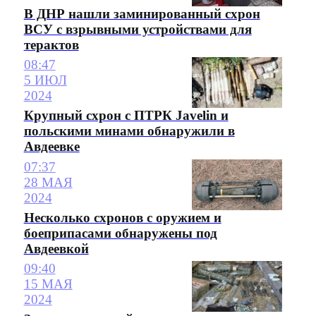
В ДНР нашли заминированный схрон
ВСУ с взрывными устройствами для
терактов
08:47
5 ИЮЛ
2024
Крупный схрон с ПТРК Javelin и
польскими минами обнаружили в
Авдеевке
07:37
28 МАЯ
2024
Несколько схронов с оружием и
боеприпасами обнаружены под
Авдеевкой
09:40
15 МАЯ
2024