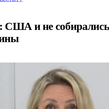
: США и не собиралис
аины