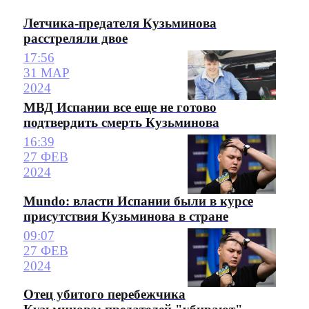
Летчика-предателя Кузьминова
расстреляли двое
17:56
31 МАР
2024
МВД Испании все еще не готово
подтвердить смерть Кузьминова
16:39
27 ФЕВ
2024
Mundo: власти Испании были в курсе
присутствия Кузьминова в стране
09:07
27 ФЕВ
2024
Отец убитого перебежчика