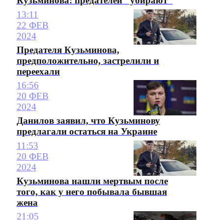
Кузьминова: предателей "убирают"
13:11
22 ФЕВ
2024
Предателя Кузьминова,
предположительно, застрелили и
переехали
16:56
20 ФЕВ
2024
Данилов заявил, что Кузьминову
предлагали остаться на Украине
11:53
20 ФЕВ
2024
Кузьминова нашли мертвым после
того, как у него побывала бывшая
жена
21:05