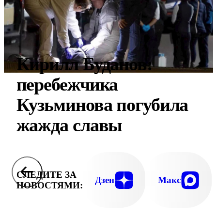
Кирилл Буданов:
перебежчика
Кузьминова погубила
жажда славы
СЛЕДИТЕ ЗА
Дзен
Макс
НОВОСТЯМИ: