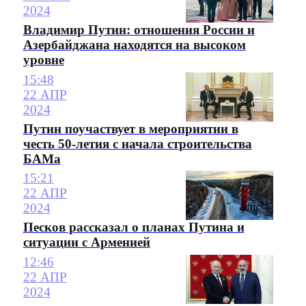
2024
Владимир Путин: отношения России и
Азербайджана находятся на высоком
уровне
15:48
22 АПР
2024
Путин поучаствует в мероприятии в
честь 50-летия с начала строительства
БАМа
15:21
22 АПР
2024
Песков рассказал о планах Путина и
ситуации с Арменией
12:46
22 АПР
2024