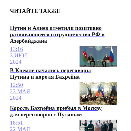
ЧИТАЙТЕ ТАКЖЕ
Путин и Алиев отметили позитивно
развивающееся сотрудничество РФ и
Азербайджана
13:16
3 ИЮЛ
2024
В Кремле начались переговоры
Путина и короля Бахрейна
12:50
23 МАЯ
2024
Король Бахрейна прибыл в Москву
для переговоров с Путиным
18:51
22 МАЯ