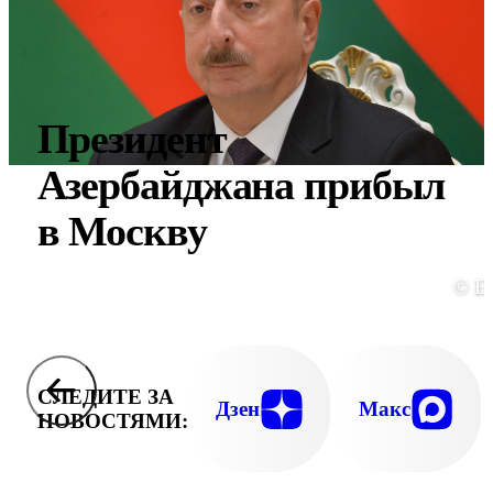
Президент
Азербайджана прибыл
в Москву
© E
СЛЕДИТЕ ЗА
Дзен
Макс
НОВОСТЯМИ: