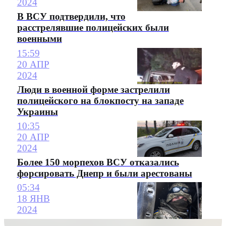
2024
В ВСУ подтвердили, что
расстрелявшие полицейских были
военными
15:59
20 АПР
2024
Люди в военной форме застрелили
полицейского на блокпосту на западе
Украины
10:35
20 АПР
2024
Более 150 морпехов ВСУ отказались
форсировать Днепр и были арестованы
05:34
18 ЯНВ
2024