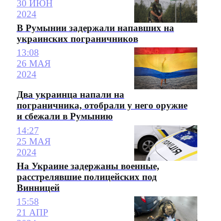
30 ИЮН
2024
В Румынии задержали напавших на
украинских пограничников
13:08
26 МАЯ
2024
Два украинца напали на
пограничника, отобрали у него оружие
и сбежали в Румынию
14:27
25 МАЯ
2024
На Украине задержаны военные,
расстрелявшие полицейских под
Винницей
15:58
21 АПР