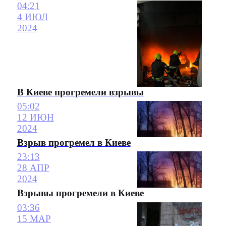
04:21
4 ИЮЛ
2024
В Киеве прогремели взрывы
05:02
12 ИЮН
2024
Взрыв прогремел в Киеве
23:13
28 АПР
2024
Взрывы прогремели в Киеве
03:36
15 МАР