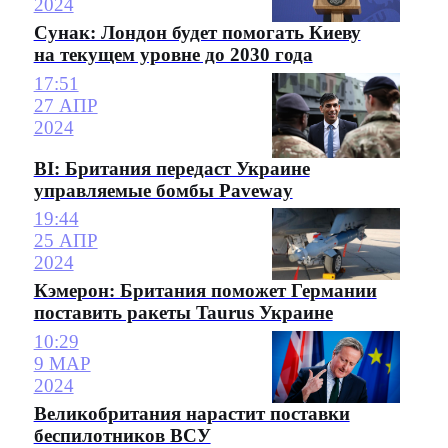
2024
Сунак: Лондон будет помогать Киеву
на текущем уровне до 2030 года
17:51
27 АПР
2024
BI: Британия передаст Украине
управляемые бомбы Paveway
19:44
25 АПР
2024
Кэмерон: Британия поможет Германии
поставить ракеты Taurus Украине
10:29
9 МАР
2024
Великобритания нарастит поставки
беспилотников ВСУ