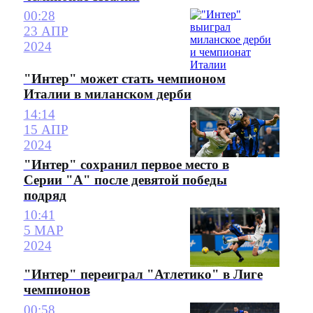
00:28
23 АПР
2024
"Интер" может стать чемпионом
Италии в миланском дерби
14:14
15 АПР
2024
"Интер" сохранил первое место в
Серии "А" после девятой победы
подряд
10:41
5 МАР
2024
"Интер" переиграл "Атлетико" в Лиге
чемпионов
00:58