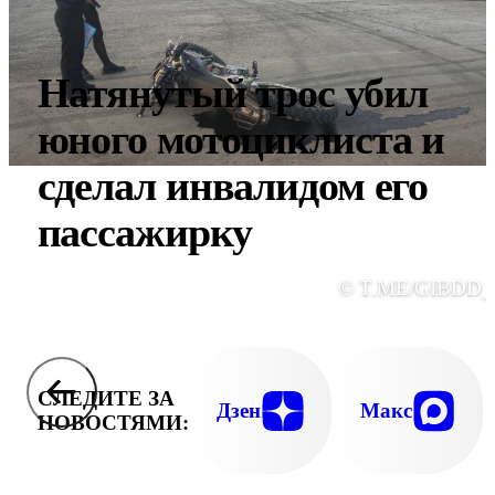
Натянутый трос убил
юного мотоциклиста и
сделал инвалидом его
пассажирку
© T.ME/GIBDD_
СЛЕДИТЕ ЗА
Дзен
Макс
НОВОСТЯМИ: