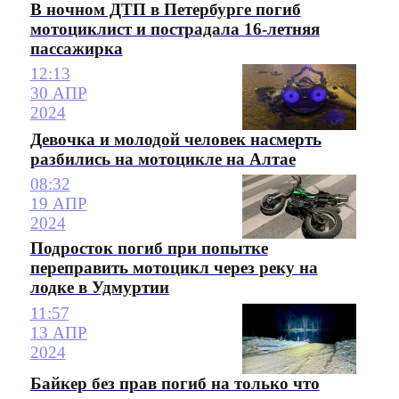
В ночном ДТП в Петербурге погиб
мотоциклист и пострадала 16-летняя
пассажирка
12:13
30 АПР
2024
Девочка и молодой человек насмерть
разбились на мотоцикле на Алтае
08:32
19 АПР
2024
Подросток погиб при попытке
переправить мотоцикл через реку на
лодке в Удмуртии
11:57
13 АПР
2024
Байкер без прав погиб на только что