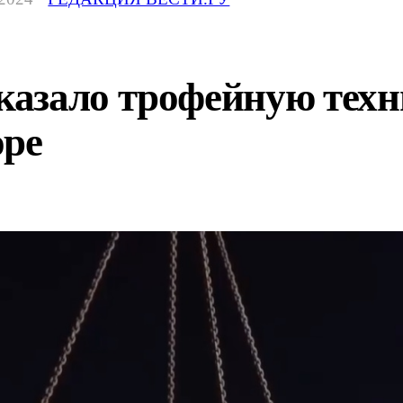
азало трофейную техни
оре