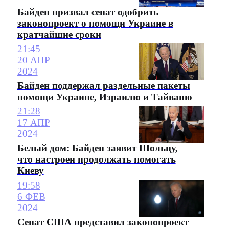
Байден призвал сенат одобрить
законопроект о помощи Украине в
кратчайшие сроки
21:45
20 АПР
2024
Байден поддержал раздельные пакеты
помощи Украине, Израилю и Тайваню
21:28
17 АПР
2024
Белый дом: Байден заявит Шольцу,
что настроен продолжать помогать
Киеву
19:58
6 ФЕВ
2024
Сенат США представил законопроект