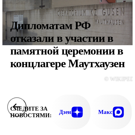
Дипломатам РФ
отказали в участии в
памятной церемонии в
концлагере Маутхаузен
© WIKIPED
СЛЕДИТЕ ЗА
Дзен
Макс
НОВОСТЯМИ: