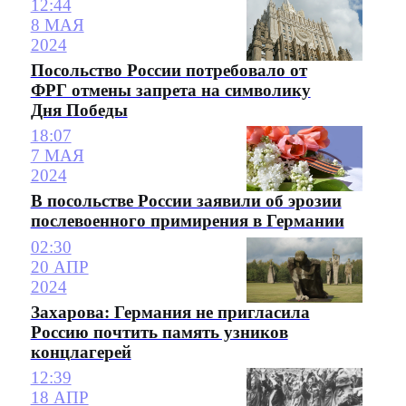
12:44
8 МАЯ
2024
Посольство России потребовало от
ФРГ отмены запрета на символику
Дня Победы
18:07
7 МАЯ
2024
В посольстве России заявили об эрозии
послевоенного примирения в Германии
02:30
20 АПР
2024
Захарова: Германия не пригласила
Россию почтить память узников
концлагерей
12:39
18 АПР