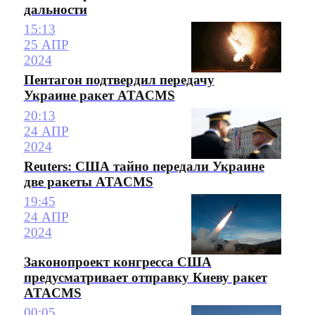
дальности
15:13
25 АПР
2024
Пентагон подтвердил передачу
Украине ракет ATACMS
20:13
24 АПР
2024
Reuters: США тайно передали Украине
две ракеты ATACMS
19:45
24 АПР
2024
Законопроект конгресса США
предусматривает отправку Киеву ракет
ATACMS
00:05