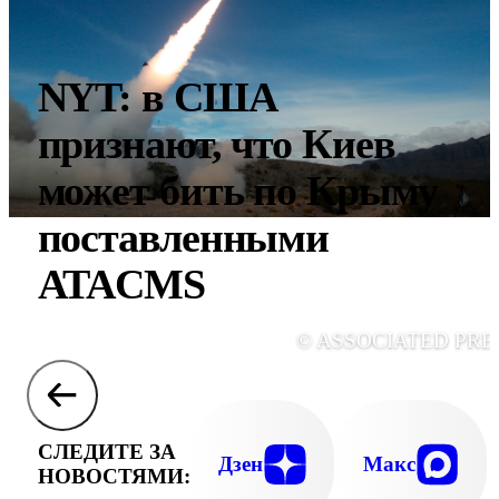
NYT: в США
признают, что Киев
может бить по Крыму
поставленными
ATACMS
© ASSOCIATED PRE
СЛЕДИТЕ ЗА
Дзен
Макс
НОВОСТЯМИ: