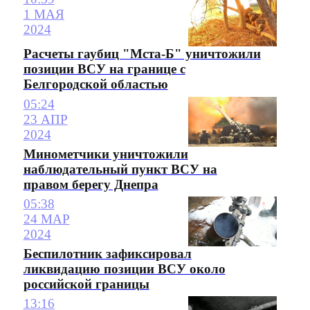
1 МАЯ
2024
Расчеты гаубиц "Мста-Б" уничтожили
позиции ВСУ на границе с
Белгородской областью
05:24
23 АПР
2024
Минометчики уничтожили
наблюдательный пункт ВСУ на
правом берегу Днепра
05:38
24 МАР
2024
Беспилотник зафиксировал
ликвидацию позиции ВСУ около
российской границы
13:16