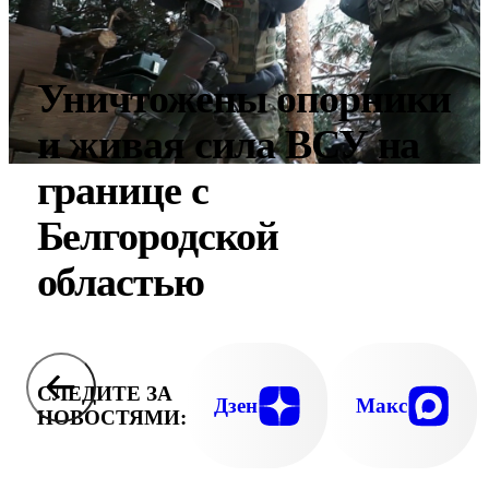
Уничтожены опорники
и живая сила ВСУ на
границе с
Белгородской
областью
СЛЕДИТЕ ЗА
Дзен
Макс
НОВОСТЯМИ: