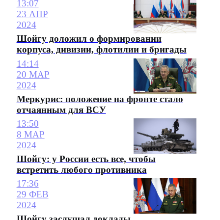
13:07
23 АПР
2024
Шойгу доложил о формировании
корпуса, дивизии, флотилии и бригады
14:14
20 МАР
2024
Меркурис: положение на фронте стало
отчаянным для ВСУ
13:50
8 МАР
2024
Шойгу: у России есть все, чтобы
встретить любого противника
17:36
29 ФЕВ
2024
Шойгу заслушал доклады