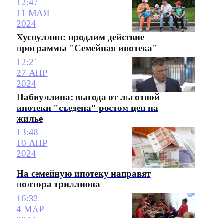
12:47
11 МАЯ
2024
Хуснуллин: продлим действие
программы "Семейная ипотека"
12:21
27 АПР
2024
Набиуллина: выгода от льготной
ипотеки "съедена" ростом цен на
жилье
13:48
10 АПР
2024
На семейную ипотеку направят
полтора триллиона
16:32
4 МАР