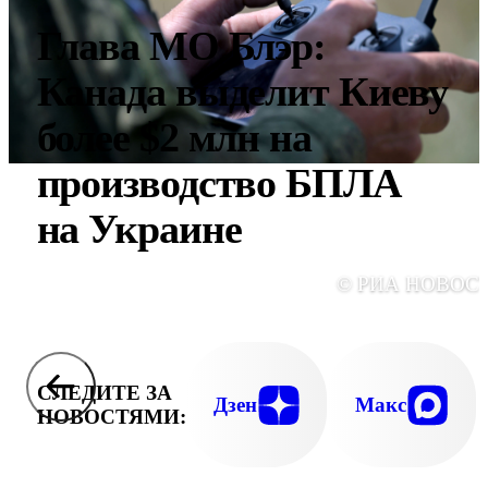
Глава МО Блэр:
Канада выделит Киеву
более $2 млн на
производство БПЛА
на Украине
© РИА НОВОС
СЛЕДИТЕ ЗА
Дзен
Макс
НОВОСТЯМИ: