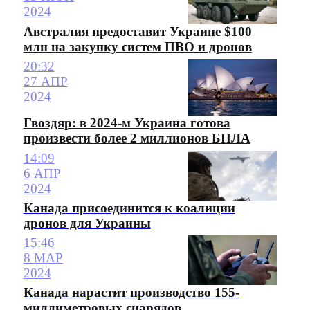
2024
Австралия предоставит Украине $100
млн на закупку систем ПВО и дронов
20:32
27 АПР
2024
Гвоздяр: в 2024-м Украина готова
произвести более 2 миллионов БПЛА
14:09
6 АПР
2024
Канада присоединится к коалиции
дронов для Украины
15:46
8 МАР
2024
Канада нарастит производство 155-
миллиметровых снарядов