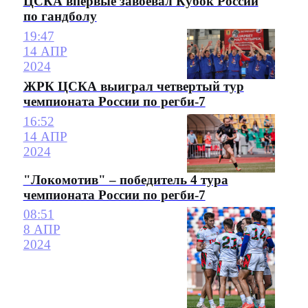
ЦСКА впервые завоевал Кубок России
по гандболу
19:47
14 АПР
2024
ЖРК ЦСКА выиграл четвертый тур
чемпионата России по регби-7
16:52
14 АПР
2024
"Локомотив" – победитель 4 тура
чемпионата России по регби-7
08:51
8 АПР
2024