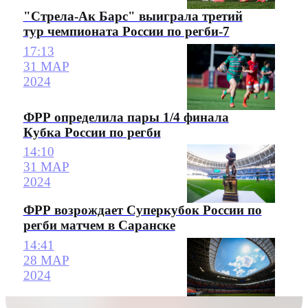
"Стрела-Ак Барс" выиграла третий
тур чемпионата России по регби-7
17:13
31 МАР
2024
ФРР определила пары 1/4 финала
Кубка России по регби
14:10
31 МАР
2024
ФРР возрождает Суперкубок России по
регби матчем в Саранске
14:41
28 МАР
2024