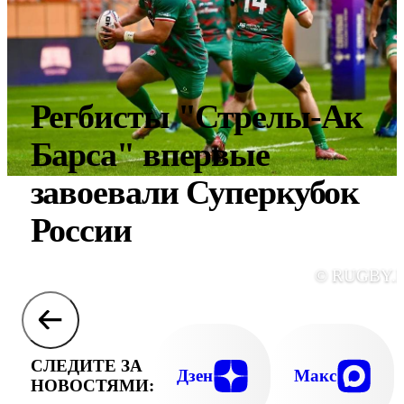
Регбисты "Стрелы-Ак
Барса" впервые
завоевали Суперкубок
России
© RUGBY.
СЛЕДИТЕ ЗА
Дзен
Макс
НОВОСТЯМИ: