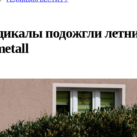
дикалы подожгли летн
etall