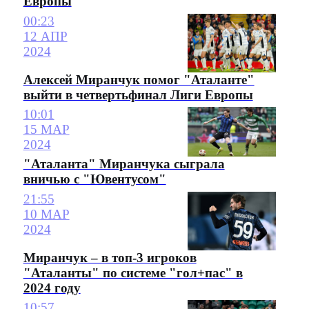
Европы
00:23
12 АПР
2024
Алексей Миранчук помог "Аталанте"
выйти в четвертьфинал Лиги Европы
10:01
15 МАР
2024
"Аталанта" Миранчука сыграла
вничью с "Ювентусом"
21:55
10 МАР
2024
Миранчук – в топ-3 игроков
"Аталанты" по системе "гол+пас" в
2024 году
10:57