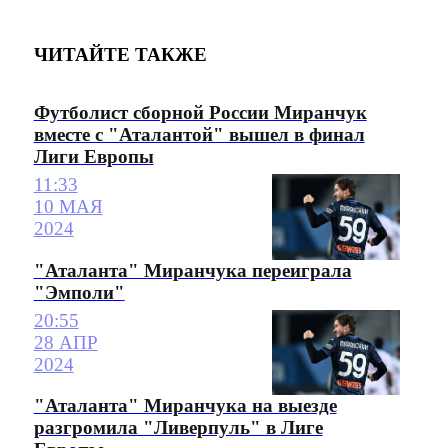
ЧИТАЙТЕ ТАКЖЕ
Футболист сборной России Миранчук
вместе с "Аталантой" вышел в финал
Лиги Европы
11:33
10 МАЯ
2024
"Аталанта" Миранчука переиграла
"Эмполи"
20:55
28 АПР
2024
"Аталанта" Миранчука на выезде
разгромила "Ливерпуль" в Лиге