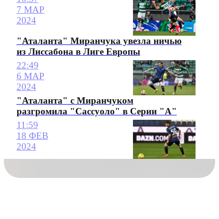
7 МАР
2024
"Аталанта" Миранчука увезла ничью
из Лиссабона в Лиге Европы
22:49
6 МАР
2024
"Аталанта" с Миранчуком
разгромила "Сассуоло" в Серии "А"
11:59
18 ФЕВ
2024