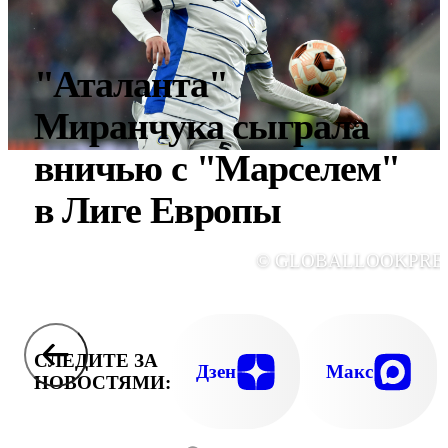
"Аталанта"
Миранчука сыграла
вничью с "Марселем"
в Лиге Европы
© GLOBALLOOKPRE
СЛЕДИТЕ ЗА
Дзен
Макс
НОВОСТЯМИ: