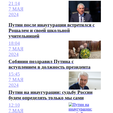
21:14
7 МАЯ
2024
Путин после инаугурации встретился с
Рошалем и своей школьной
учительницей
18:04
7 МАЯ
2024
Собянин поздравил Путина с
вступлением в должность президента
15:45
7 МАЯ
2024
Путин на инаугурации: судьбу России
будем определять только мы сами
12:10
7 МАЯ