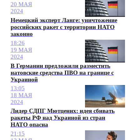
20 МАЯ
2024
Немецкий эксперт Ланге: уничтожение
российских ракет с территории НАТО
законно
18:26
19 МАЯ
2024
В Германии предложили разместить
натовские средства ПВО на границе с
Украиной
13:05
18 МАЯ
2024
Лидер СДПГ Мютцених: идея сбивать
ракеты РФ над Украиной из стран
НАТО опасна
21:15