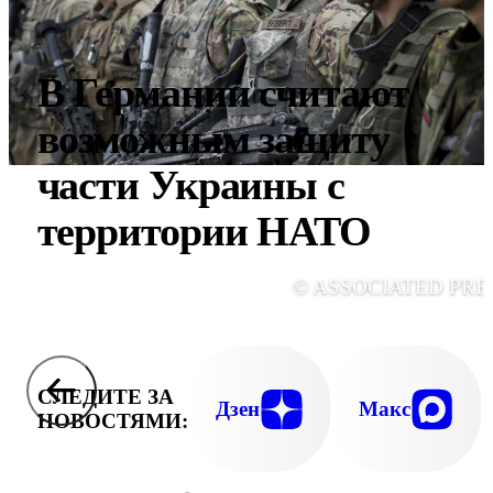
В Германии считают
возможным защиту
части Украины с
территории НАТО
© ASSOCIATED PRE
СЛЕДИТЕ ЗА
Дзен
Макс
НОВОСТЯМИ: