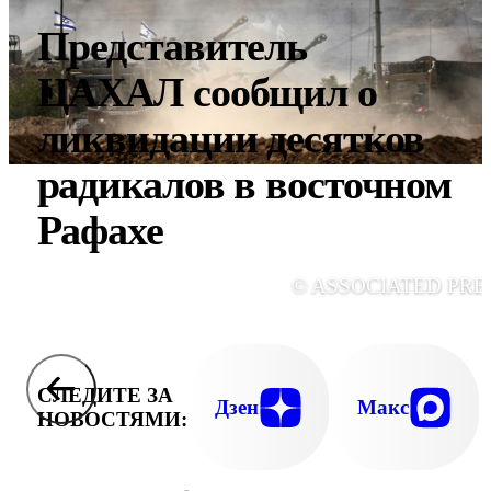
Представитель
ЦАХАЛ сообщил о
ликвидации десятков
радикалов в восточном
Рафахе
© ASSOCIATED PRE
СЛЕДИТЕ ЗА
Дзен
Макс
НОВОСТЯМИ: