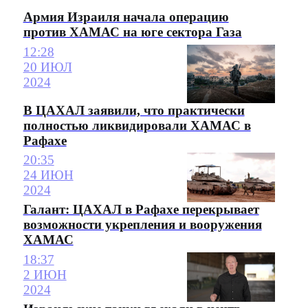
Армия Израиля начала операцию
против ХАМАС на юге сектора Газа
12:28
20 ИЮЛ
2024
В ЦАХАЛ заявили, что практически
полностью ликвидировали ХАМАС в
Рафахе
20:35
24 ИЮН
2024
Галант: ЦАХАЛ в Рафахе перекрывает
возможности укрепления и вооружения
ХАМАС
18:37
2 ИЮН
2024