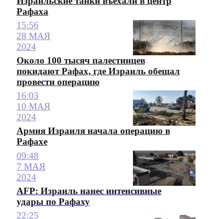
Израильские танки въехали в центр
Рафаха
15:56
28 МАЯ
2024
Около 100 тысяч палестинцев
покидают Рафах, где Израиль обещал
провести операцию
16:03
10 МАЯ
2024
Армия Израиля начала операцию в
Рафахе
09:48
7 МАЯ
2024
AFP: Израиль нанес интенсивные
удары по Рафаху
22:25