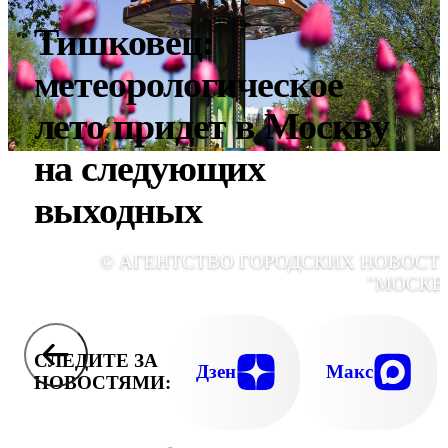
Тишковец:
метеорологическое
лето придет в Москву
на следующих
выходных
© АГЕНТСТВО ГОРОДСКИХ НОВОСТ
"МОСКВ
СЛЕДИТЕ ЗА
Дзен
Макс
НОВОСТЯМИ: