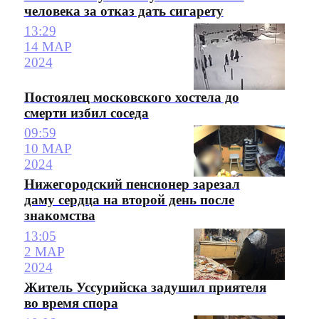
человека за отказ дать сигарету
13:29
14 МАР
2024
Постоялец московского хостела до
смерти избил соседа
09:59
10 МАР
2024
Нижегородский пенсионер зарезал
даму сердца на второй день после
знакомства
13:05
2 МАР
2024
Житель Уссурийска задушил приятеля
во время спора