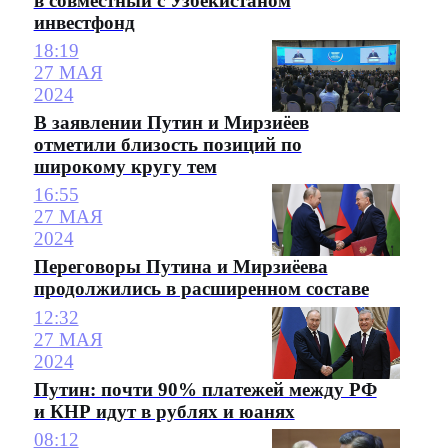
в совместный с Узбекистаном
инвестфонд
18:19
27 МАЯ
2024
В заявлении Путин и Мирзиёев
отметили близость позиций по
широкому кругу тем
16:55
27 МАЯ
2024
Переговоры Путина и Мирзиёева
продолжились в расширенном составе
12:32
27 МАЯ
2024
Путин: почти 90% платежей между РФ
и КНР идут в рублях и юанях
08:12