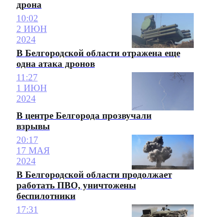
дрона
10:02
2 ИЮН
2024
В Белгородской области отражена еще
одна атака дронов
11:27
1 ИЮН
2024
В центре Белгорода прозвучали
взрывы
20:17
17 МАЯ
2024
В Белгородской области продолжает
работать ПВО, уничтожены
беспилотники
17:31