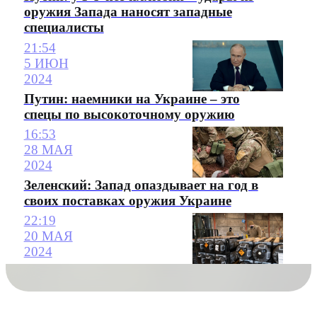
оружия Запада наносят западные
специалисты
21:54
5 ИЮН
2024
Путин: наемники на Украине – это
спецы по высокоточному оружию
16:53
28 МАЯ
2024
Зеленский: Запад опаздывает на год в
своих поставках оружия Украине
22:19
20 МАЯ
2024