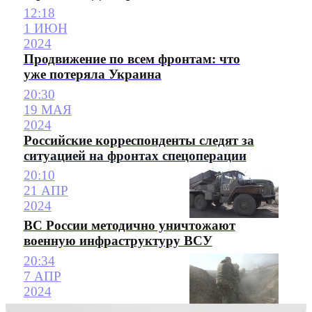
12:18
1 ИЮН
2024
Продвижение по всем фронтам: что
уже потеряла Украина
20:30
19 МАЯ
2024
Российские корреспонденты следят за
ситуацией на фронтах спецоперации
20:10
21 АПР
2024
ВС России методично уничтожают
военную инфраструктуру ВСУ
20:34
7 АПР
2024