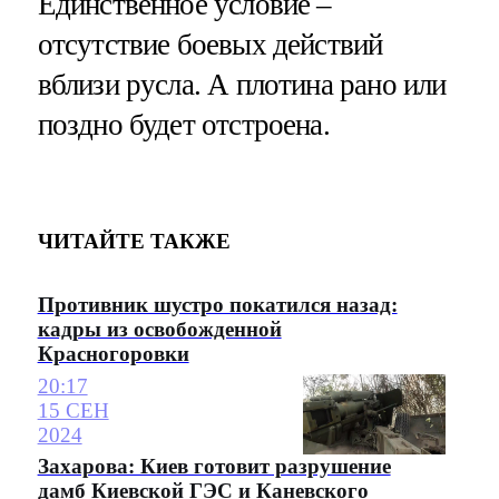
Единственное условие –
отсутствие боевых действий
вблизи русла. А плотина рано или
поздно будет отстроена.
ЧИТАЙТЕ ТАКЖЕ
Противник шустро покатился назад:
кадры из освобожденной
Красногоровки
20:17
15 СЕН
2024
Захарова: Киев готовит разрушение
дамб Киевской ГЭС и Каневского