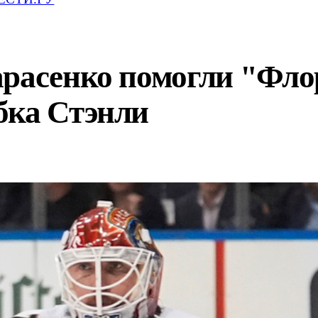
арасенко помогли "Фло
бка Стэнли