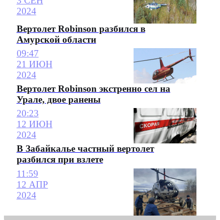
3 СЕН
2024
Вертолет Robinson разбился в
Амурской области
09:47
21 ИЮН
2024
Вертолет Robinson экстренно сел на
Урале, двое ранены
20:23
12 ИЮН
2024
В Забайкалье частный вертолет
разбился при взлете
11:59
12 АПР
2024