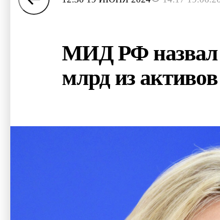
МИД РФ назвал 
млрд из активо