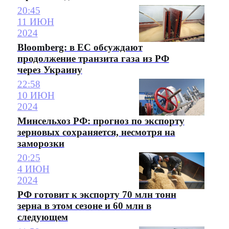
20:45
11 ИЮН
2024
Bloomberg: в ЕС обсуждают
продолжение транзита газа из РФ
через Украину
22:58
10 ИЮН
2024
Минсельхоз РФ: прогноз по экспорту
зерновых сохраняется, несмотря на
заморозки
20:25
4 ИЮН
2024
РФ готовит к экспорту 70 млн тонн
зерна в этом сезоне и 60 млн в
следующем