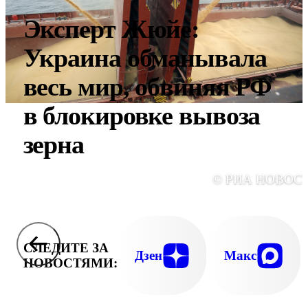
Эксперт Жюйе:
Украина обманывала
весь мир, обвиняя РФ
в блокировке вывоза
зерна
© РИА НОВОС
СЛЕДИТЕ ЗА
Дзен
Макс
НОВОСТЯМИ: