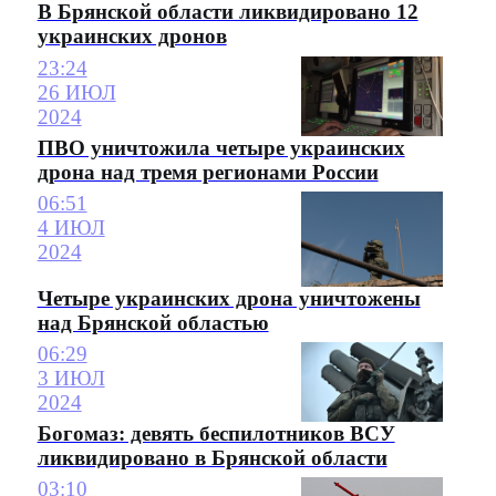
В Брянской области ликвидировано 12
украинских дронов
23:24
26 ИЮЛ
2024
ПВО уничтожила четыре украинских
дрона над тремя регионами России
06:51
4 ИЮЛ
2024
Четыре украинских дрона уничтожены
над Брянской областью
06:29
3 ИЮЛ
2024
Богомаз: девять беспилотников ВСУ
ликвидировано в Брянской области
03:10