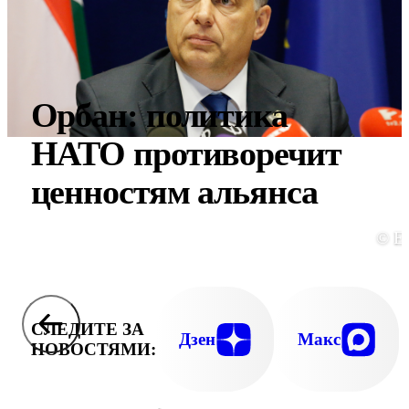
Орбан: политика
НАТО противоречит
ценностям альянса
© E
СЛЕДИТЕ ЗА
Дзен
Макс
НОВОСТЯМИ: