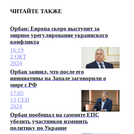
ЧИТАЙТЕ ТАКЖЕ
Орбан: Европа скоро выступит за
мирное урегулирование украинского
конфликта
16:19
2 ОКТ
2024
Орбан заявил, что после его
инициативы на Западе заговорили о
мире с РФ
17:05
13 СЕН
2024
Орбан пообещал на саммите ЕПС
убедить участников изменить
политику по Украине