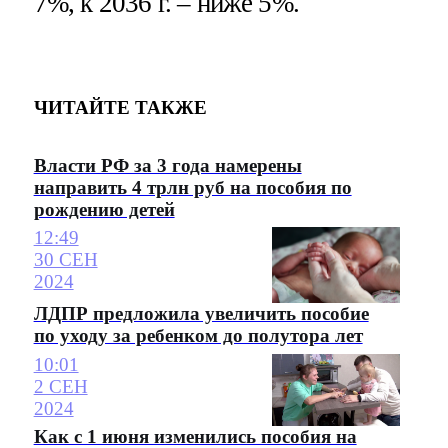
7%, к 2036 г. – ниже 5%.
ЧИТАЙТЕ ТАКЖЕ
Власти РФ за 3 года намерены
направить 4 трлн руб на пособия по
рождению детей
12:49
30 СЕН
2024
ЛДПР предложила увеличить пособие
по уходу за ребенком до полутора лет
10:01
2 СЕН
2024
Как с 1 июня изменились пособия на